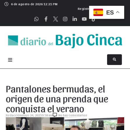
6 de agosto de 2026 12:21 PM
Registrarse
ES
Pantalones bermudas, el
origen de una prenda que
conquista el verano
Redacción
mayo 24, 2025
9:58 am
No hay comentarios