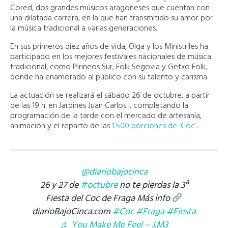
Cored, dos grandes músicos aragoneses que cuentan con
una dilatada carrera, en la que han transmitido su amor por
la música tradicional a varias generaciones.
En sus primeros diez años de vida, Olga y los Ministriles ha
participado en los mejores festivales nacionales de música
tradicional, como Pirineos Sur, Folk Segovia y Getxo Folk,
donde ha enamorado al público con su talento y carisma.
La actuación se realizará el sábado 26 de octubre, a partir
de las 19 h. en Jardines Juan Carlos I, completando la
programación de la tarde con el mercado de artesanía,
animación y el reparto de las
1.500 porciones de ‘Coc’
.
@diariobajocinca
26 y 27 de
#octubre
no te pierdas la 3ª
Fiesta del Coc de Fraga Más info
diarioBajoCinca.com
#Coc
#Fraga
#Fiesta
♬ You Make Me Feel – J.M3