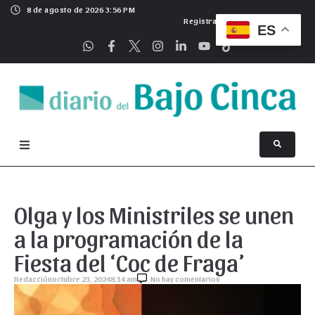
8 de agosto de 2026 3:56 PM
Registrarse
ES
Olga y los Ministriles se unen
a la programación de la
Fiesta del ‘Coc de Fraga’
Redacción
octubre 23, 2024
8:14 am
No hay comentarios