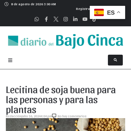
8 de agosto de 2026 3:00 AM
Registrarse
ES
Lecitina de soja buena para
las personas y para las
plantas
Redacción
julio 16, 2024
4:04 pm
No hay comentarios