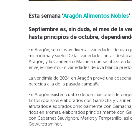
Esta semana ‘
Aragón Alimentos Nobles
‘
Septiembre es, sin duda, el mes de la v
hasta principios de octubre, dependiend
En Aragón, se cultivan diversas variedades de uva 
microclima y suelo. De las variedades tintas desta
Aragón, y la Cariñena o Mazuela que se utiliza en l
envejecimiento. En variedades de uva blanca predo
La vendimia de 2024 en Aragón prevé una cosecha d
parecida a la de la pasada campaña.
En Aragón existen cuatro denominaciones de origen
tintos robustos elaborados con Garnacha y Cariñena
afrutados elaborados principalmente con Garnacha, 
ricos en aromas, elaborados principalmente con G
con Cabernet Sauvignon, Merlot y Tempranillo, así
Gewürztraminer,