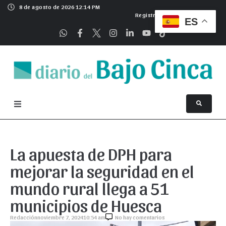
8 de agosto de 2026 12:14 PM
Registrarse
ES
La apuesta de DPH para
mejorar la seguridad en el
mundo rural llega a 51
municipios de Huesca
Redacción
noviembre 7, 2024
10:54 am
No hay comentarios