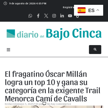
9 de agosto de 2026 4:05 PM
Registrarse
ES
El fragatino Óscar Millán
logra un top 10 y gana su
categoría en la exigente Trail
Menorca Camí de Cavalls
Redacción
mayo 5, 2025
7:03 pm
No hay comentarios