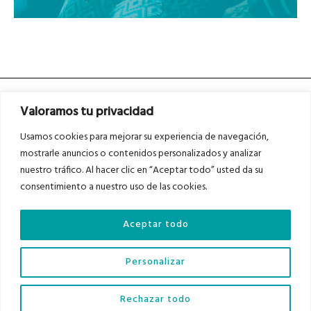
Valoramos tu privacidad
Usamos cookies para mejorar su experiencia de navegación,
mostrarle anuncios o contenidos personalizados y analizar
nuestro tráfico. Al hacer clic en “Aceptar todo” usted da su
Asociados a
Asociados a
consentimiento a nuestro uso de las cookies.
Aceptar todo
Auditados por
Personalizar
Diario del Bajo Cinca © 2023 . Todos los derechos reservados |
Aviso Legal
|
Rechazar todo
Política de Privacidad
|
Política de Cookies
|
Contacto