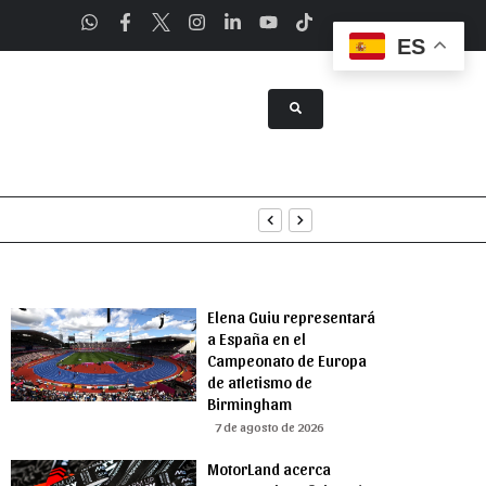
ES
a Asunción
Elena Guiu representará
a España en el
Campeonato de Europa
de atletismo de
Birmingham
7 de agosto de 2026
MotorLand acerca