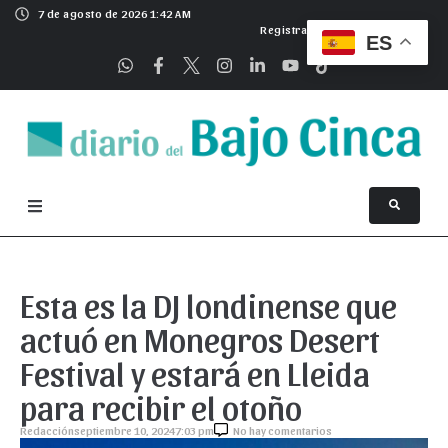
7 de agosto de 2026 1:42 AM
Registrarse
ES
Esta es la DJ londinense que
actuó en Monegros Desert
Festival y estará en Lleida
para recibir el otoño
Redacción
septiembre 10, 2024
7:03 pm
No hay comentarios