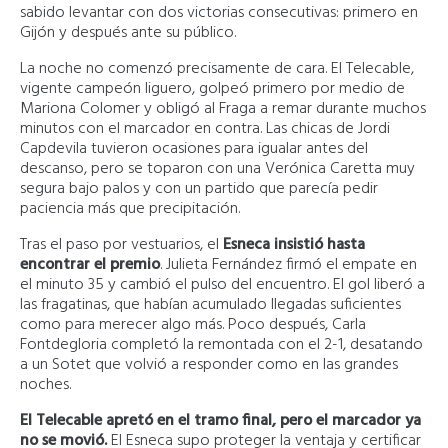
sabido levantar con dos victorias consecutivas: primero en
Gijón y después ante su público.
La noche no comenzó precisamente de cara. El Telecable,
vigente campeón liguero, golpeó primero por medio de
Mariona Colomer y obligó al Fraga a remar durante muchos
minutos con el marcador en contra. Las chicas de Jordi
Capdevila tuvieron ocasiones para igualar antes del
descanso, pero se toparon con una Verónica Caretta muy
segura bajo palos y con un partido que parecía pedir
paciencia más que precipitación.
Tras el paso por vestuarios, el
Esneca insistió hasta
encontrar el premio
. Julieta Fernández firmó el empate en
el minuto 35 y cambió el pulso del encuentro. El gol liberó a
las fragatinas, que habían acumulado llegadas suficientes
como para merecer algo más. Poco después, Carla
Fontdegloria completó la remontada con el 2-1, desatando
a un Sotet que volvió a responder como en las grandes
noches.
El Telecable apretó en el tramo final, pero el marcador ya
no se movió.
El Esneca supo proteger la ventaja y certificar