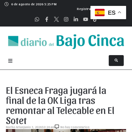
6 de agosto de 2026 5:25 PM
Registrarse
ES
El Esneca Fraga jugará la
final de la OK Liga tras
remontar al Telecable en El
Sotet
Nacho Arias
junio 3, 2026
10:24 am
No hay comentarios