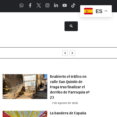
ES
a Asunción
Reabierto el tráfico en
calle San Quintín de
Fraga tras finalizar el
derribo de Parroquia nº
23
7 de agosto de 2026
La bandera de España