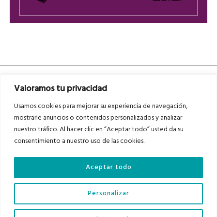
Valoramos tu privacidad
Usamos cookies para mejorar su experiencia de navegación,
mostrarle anuncios o contenidos personalizados y analizar
nuestro tráfico. Al hacer clic en “Aceptar todo” usted da su
Asociados a
Asociados a
consentimiento a nuestro uso de las cookies.
Aceptar todo
Auditados por
Personalizar
Diario del Bajo Cinca © 2023 . Todos los derechos reservados |
Aviso Legal
|