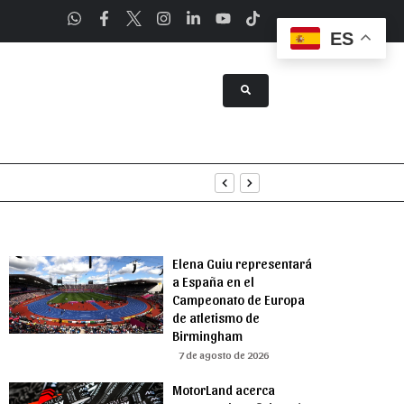
ES
a Asunción
Elena Guiu representará
a España en el
Campeonato de Europa
de atletismo de
Birmingham
7 de agosto de 2026
MotorLand acerca