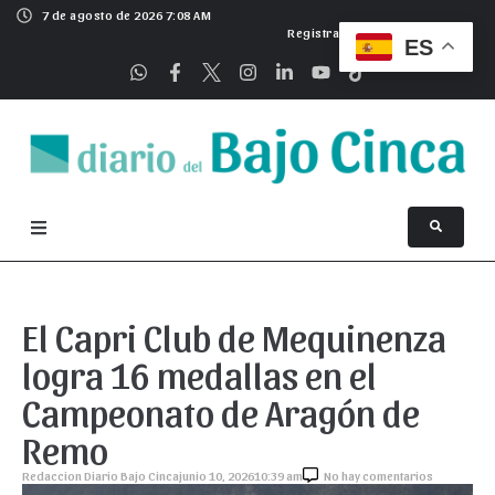
7 de agosto de 2026 7:08 AM
Registrarse
ES
El Capri Club de Mequinenza
logra 16 medallas en el
Campeonato de Aragón de
Remo
Redaccion Diario Bajo Cinca
junio 10, 2026
10:39 am
No hay comentarios