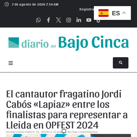
7 de agosto de 2026 7:14 AM
Registrarse
ES
El cantautor fragatino Jordi
Cabós «Lapiaz» entre los
finalistas para representar a
Lleida en OPFEST 2024
Redacción
octubre 21, 2024
12:27 pm
No hay comentarios