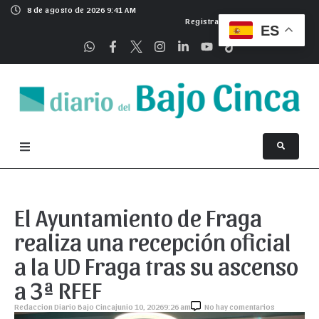
8 de agosto de 2026 9:41 AM
Registrarse
ES
El Ayuntamiento de Fraga
realiza una recepción oficial
a la UD Fraga tras su ascenso
a 3ª RFEF
Redaccion Diario Bajo Cinca
junio 10, 2026
9:26 am
No hay comentarios