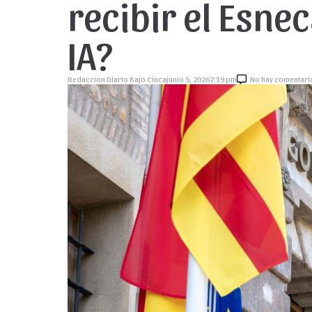
recibir el Esne
IA?
Redaccion Diario Bajo Cinca
junio 5, 2026
7:19 pm
No hay comentari