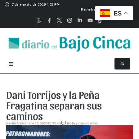
7 de agosto de 2026 4:23 PM
Registrarse
ES
Dani Torrijos y la Peña
Fragatina separan sus
caminos
Nacho Arias
enero 16, 2025
10:35 am
No hay comentarios