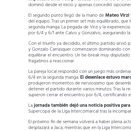
dominó desde el inicio y apenas concedió opciones a 
El segundo punto llegó de la mano de
Mateo Virzi
del equipo. Tras un primer set más equilibrado, que l
segunda manga. La pegada de Virzi y la experiencia
por 6/4 y 6/1 ante Calvo y Gonzalvo, asegurando la v
Con el triunfo ya decidido, el último partido sirvió
y Gonzalo Carrasquer comenzaron dominando con cla
equilibrar el encuentro. Un tie-break muy disputado 
fragatinos a reaccionar.
La pareja local respondió con un juego más ordenado
6/4 en la segunda manga.
El desenlace estuvo marc
produjeron momentos de nerviosismo que desemboca
detener el partido durante varios minutos. Tras la 
supieron cerrar el encuentro por 6/4, certificando el
La
jornada también dejó una noticia positiva para 
Supercopa de la Liga Intercomarcal tras la incomp
El próximo fin de semana volverá a haber plena acti
desplazará a Jaca, mientras que en la Liga Intercoma