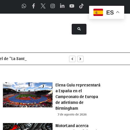
ES
a Asunción
Elena Guiu representará
a España en el
Campeonato de Europa
de atletismo de
Birmingham
7 de agosto de 2026
MotorLand acerca