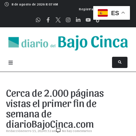
8 de agosto de 2026 8:07 AM
Registrarse
ES
Cerca de 2.000 páginas
vistas el primer fin de
semana de
diarioBajoCinca.com
Redacción
enero 15, 2024
9:32 am
No hay comentarios