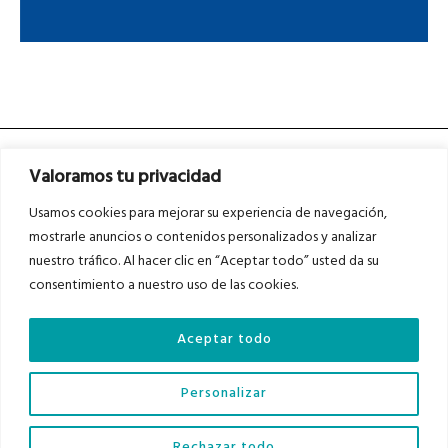
Valoramos tu privacidad
Usamos cookies para mejorar su experiencia de navegación,
mostrarle anuncios o contenidos personalizados y analizar
nuestro tráfico. Al hacer clic en “Aceptar todo” usted da su
Asociados a
Asociados a
consentimiento a nuestro uso de las cookies.
Aceptar todo
Auditados por
Personalizar
Diario del Bajo Cinca © 2023 . Todos los derechos reservados |
Aviso Legal
|
Rechazar todo
Política de Privacidad
|
Política de Cookies
|
Contacto