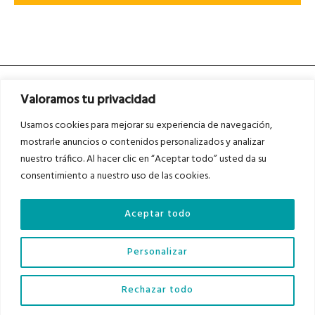
Valoramos tu privacidad
Usamos cookies para mejorar su experiencia de navegación,
mostrarle anuncios o contenidos personalizados y analizar
nuestro tráfico. Al hacer clic en “Aceptar todo” usted da su
Asociados a
Asociados a
consentimiento a nuestro uso de las cookies.
Aceptar todo
Auditados por
Personalizar
Diario del Bajo Cinca © 2023 . Todos los derechos reservados |
Aviso Legal
|
Rechazar todo
Política de Privacidad
|
Política de Cookies
|
Contacto