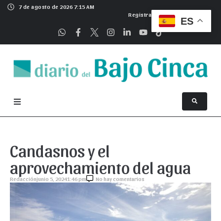
7 de agosto de 2026 7:15 AM
Registrarse
ES
Candasnos y el
aprovechamiento del agua
Redacción
junio 5, 2024
1:46 pm
No hay comentarios