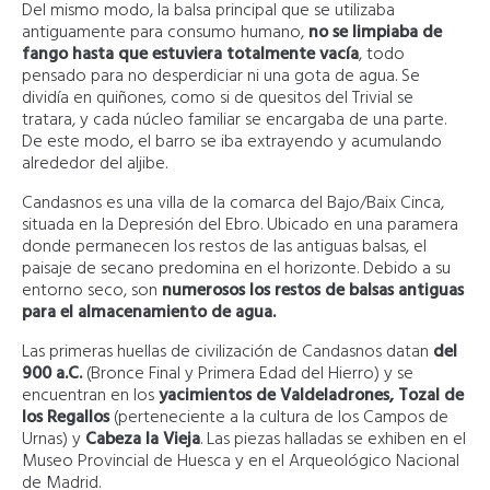
Del mismo modo, la balsa principal que se utilizaba
antiguamente para consumo humano,
no se limpiaba de
fango hasta que estuviera totalmente vacía
, todo
pensado para no desperdiciar ni una gota de agua. Se
dividía en quiñones, como si de quesitos del Trivial se
tratara, y cada núcleo familiar se encargaba de una parte.
De este modo, el barro se iba extrayendo y acumulando
alrededor del aljibe.
Candasnos es una villa de la comarca del Bajo/Baix Cinca,
situada en la Depresión del Ebro. Ubicado en una paramera
donde permanecen los restos de las antiguas balsas, el
paisaje de secano predomina en el horizonte. Debido a su
entorno seco, son
numerosos los restos de balsas antiguas
para el almacenamiento de agua.
Las primeras huellas de civilización de Candasnos datan
del
900 a.C.
(Bronce Final y Primera Edad del Hierro) y se
encuentran en los
yacimientos de Valdeladrones, Tozal de
los Regallos
(perteneciente a la cultura de los Campos de
Urnas) y
Cabeza la Vieja
. Las piezas halladas se exhiben en el
Museo Provincial de Huesca y en el Arqueológico Nacional
de Madrid.