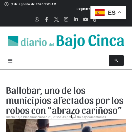
7 de agosto de 2026 5:03 AM
Registrarse
ES
Ballobar, uno de los
municipios afectados por los
robos con “abrazo cariñoso”
Diario Bajo Cinca
noviembre 20, 2025
1:42 pm
No hay comentarios