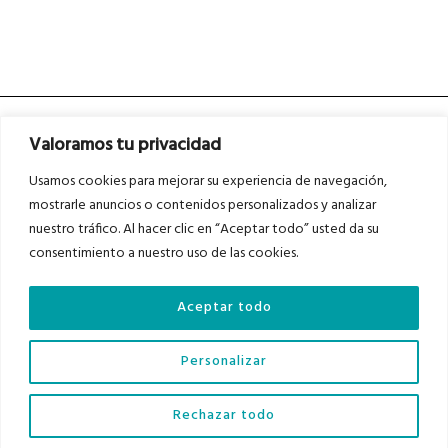
Valoramos tu privacidad
Usamos cookies para mejorar su experiencia de navegación,
mostrarle anuncios o contenidos personalizados y analizar
nuestro tráfico. Al hacer clic en “Aceptar todo” usted da su
Asociados a
Asociados a
consentimiento a nuestro uso de las cookies.
Aceptar todo
Auditados por
Personalizar
Diario del Bajo Cinca © 2023 . Todos los derechos reservados |
Aviso Legal
|
Rechazar todo
Política de Privacidad
|
Política de Cookies
|
Contacto