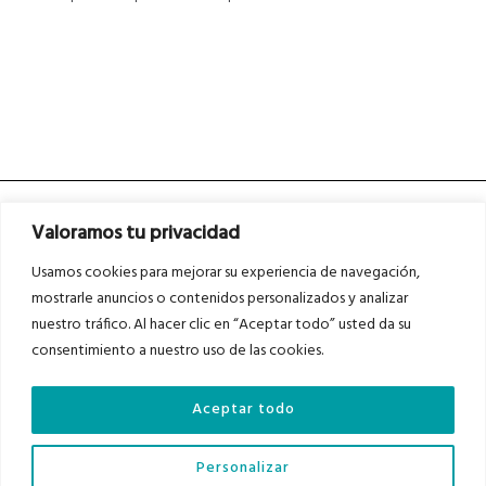
Valoramos tu privacidad
Usamos cookies para mejorar su experiencia de navegación,
mostrarle anuncios o contenidos personalizados y analizar
nuestro tráfico. Al hacer clic en “Aceptar todo” usted da su
Asociados a
Asociados a
consentimiento a nuestro uso de las cookies.
Aceptar todo
Auditados por
Personalizar