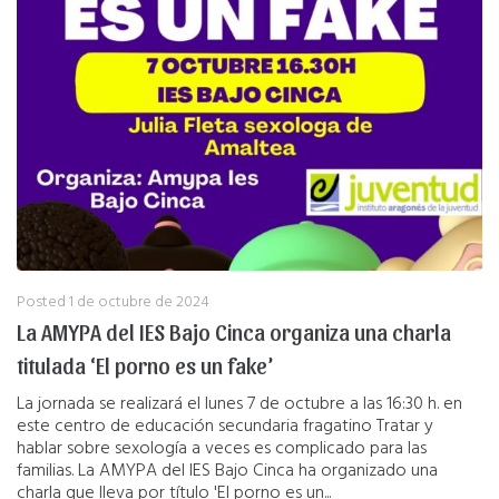
Posted
1 de octubre de 2024
La AMYPA del IES Bajo Cinca organiza una charla
titulada ‘El porno es un fake’
La jornada se realizará el lunes 7 de octubre a las 16:30 h. en
este centro de educación secundaria fragatino Tratar y
hablar sobre sexología a veces es complicado para las
familias. La AMYPA del IES Bajo Cinca ha organizado una
charla que lleva por título 'El porno es un...