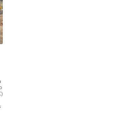
a
o
C)
s