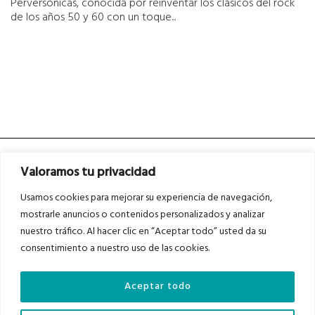
Perversónicas, conocida por reinventar los clásicos del rock
de los años 50 y 60 con un toque...
Valoramos tu privacidad
Usamos cookies para mejorar su experiencia de navegación,
mostrarle anuncios o contenidos personalizados y analizar
nuestro tráfico. Al hacer clic en “Aceptar todo” usted da su
Asociados a
Asociados a
consentimiento a nuestro uso de las cookies.
Aceptar todo
Auditados por