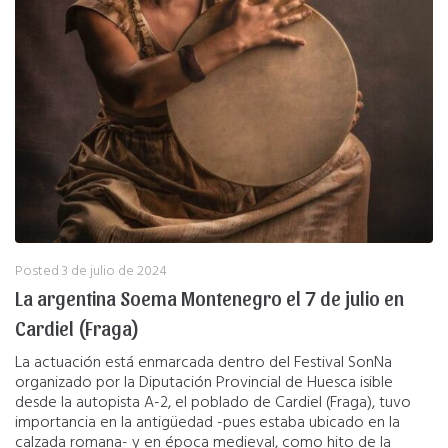
Posted
3 de julio de 2024
La argentina Soema Montenegro el 7 de julio en
Cardiel (Fraga)
La actuación está enmarcada dentro del Festival SonNa
organizado por la Diputación Provincial de Huesca isible
desde la autopista A-2, el poblado de Cardiel (Fraga), tuvo
importancia en la antigüedad -pues estaba ubicado en la
calzada romana- y en época medieval, como hito de la