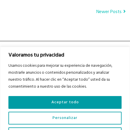
Newer Posts
Valoramos tu privacidad
Usamos cookies para mejorar su experiencia de navegación,
mostrarle anuncios o contenidos personalizados y analizar
nuestro tráfico. Al hacer clic en “Aceptar todo” usted da su
Asociados a
Asociados a
consentimiento a nuestro uso de las cookies.
Aceptar todo
Auditados por
Personalizar
Diario del Bajo Cinca © 2023 . Todos los derechos reservados |
Aviso Legal
|