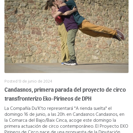
Posted
13 de junio de 2024
Candasnos, primera parada del proyecto de circo
transfronterizo Eko-Pirineos de DPH
La Compañía Du’K’to representará "A rienda suelta" el
domingo 16 de junio, a las 20h. en Candasnos Candasnos, en
la Comarca del Bajo/Baix Cinca, acoge este domingo la
primera actuación de circo contemporáneo. El Proyecto EKO
Pirineos de Circo nace de una propuesta de la Diputación