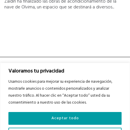
Zaidín ha finalizado las obras de acondicionamiento de la
nave de Olvima, un espacio que se destinará a diversos...
Valoramos tu privacidad
Usamos cookies para mejorar su experiencia de navegación,
mostrarle anuncios o contenidos personalizados y analizar
nuestro tráfico. Al hacer clic en “Aceptar todo” usted da su
Asociados a
Asociados a
consentimiento a nuestro uso de las cookies.
Aceptar todo
Auditados por