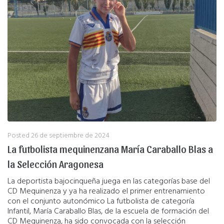
Posted
26 de septiembre de 2024
La futbolista mequinenzana María Caraballo Blas a
la Selección Aragonesa
La deportista bajocinqueña juega en las categorías base del
CD Mequinenza y ya ha realizado el primer entrenamiento
con el conjunto autonómico La futbolista de categoría
Infantil, María Caraballo Blas, de la escuela de formación del
CD Mequinenza, ha sido convocada con la selección