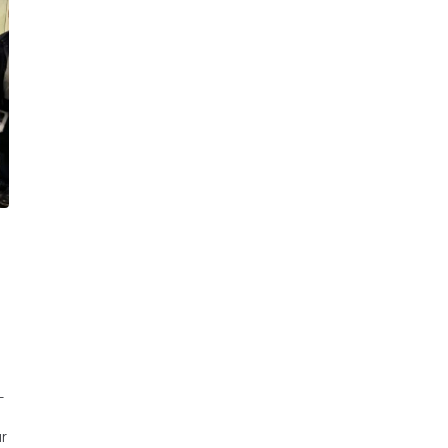
a
-
ur