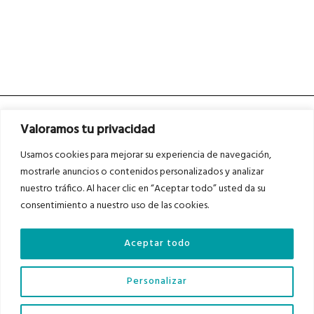
Valoramos tu privacidad
Usamos cookies para mejorar su experiencia de navegación,
mostrarle anuncios o contenidos personalizados y analizar
nuestro tráfico. Al hacer clic en “Aceptar todo” usted da su
Asociados a
Asociados a
consentimiento a nuestro uso de las cookies.
Aceptar todo
Auditados por
Personalizar
Diario del Bajo Cinca © 2023 . Todos los derechos reservados |
Aviso Legal
|