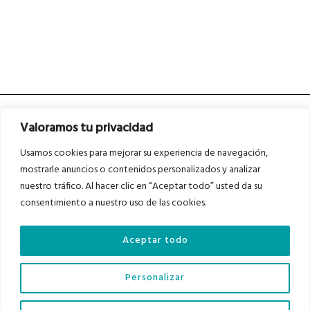
Valoramos tu privacidad
Usamos cookies para mejorar su experiencia de navegación,
mostrarle anuncios o contenidos personalizados y analizar
nuestro tráfico. Al hacer clic en “Aceptar todo” usted da su
Asociados a
Asociados a
consentimiento a nuestro uso de las cookies.
Aceptar todo
Auditados por
Personalizar
Diario del Bajo Cinca © 2023 . Todos los derechos reservados |
Aviso Legal
|