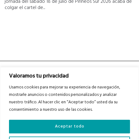
jornada del sábado 18 de julio de Pirineos Sur 2026 acaba de
colgar el cartel de...
Valoramos tu privacidad
Usamos cookies para mejorar su experiencia de navegación,
mostrarle anuncios o contenidos personalizados y analizar
nuestro tráfico. Al hacer clic en “Aceptar todo” usted da su
Asociados a
Asociados a
consentimiento a nuestro uso de las cookies.
Aceptar todo
Auditados por