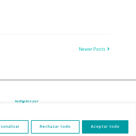
Newer Posts
Auditados por
rsonalizar
Rechazar todo
Aceptar todo
Contacto