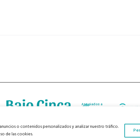
Asociados a
Asociados a
nuncios o contenidos personalizados y analizar nuestro tráfico.
Pe
os derechos reservados |
Aviso Legal
|
Política de Privacidad
|
Política de Cookies
|
so de las cookies.