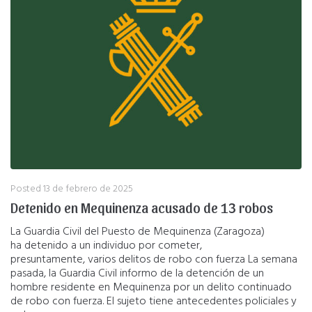
Posted
13 de febrero de 2025
Detenido en Mequinenza acusado de 13 robos
La Guardia Civil del Puesto de Mequinenza (Zaragoza)
ha detenido a un individuo por cometer,
presuntamente, varios delitos de robo con fuerza La semana
pasada, la Guardia Civil informo de la detención de un
hombre residente en Mequinenza por un delito continuado
de robo con fuerza. El sujeto tiene antecedentes policiales y