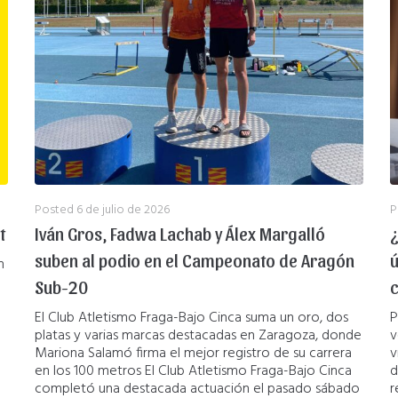
Posted
6 de julio de 2026
P
t
Iván Gros, Fadwa Lachab y Álex Margalló
¿
suben al podio en el Campeonato de Aragón
ú
n
Sub-20
El Club Atletismo Fraga-Bajo Cinca suma un oro, dos
P
platas y varias marcas destacadas en Zaragoza, donde
v
Mariona Salamó firma el mejor registro de su carrera
v
en los 100 metros El Club Atletismo Fraga-Bajo Cinca
d
completó una destacada actuación el pasado sábado
r