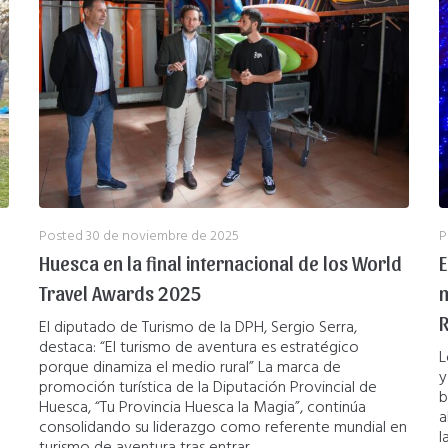
Posted
30 de noviembre de 2025
P
Huesca en la final internacional de los World
E
Travel Awards 2025
m
R
El diputado de Turismo de la DPH, Sergio Serra,
destaca: “El turismo de aventura es estratégico
L
porque dinamiza el medio rural” La marca de
y
promoción turística de la Diputación Provincial de
b
Huesca, “Tu Provincia Huesca la Magia”, continúa
a
consolidando su liderazgo como referente mundial en
l